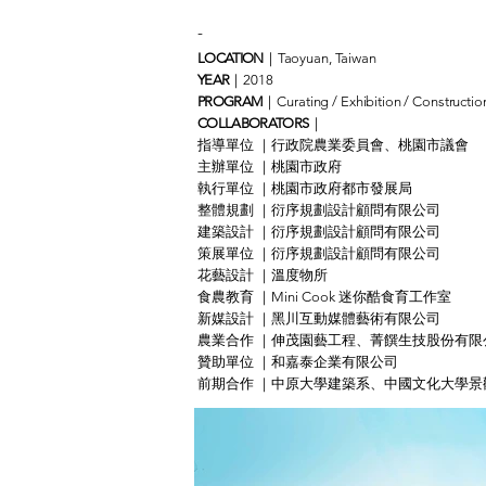
-
LOCATION
｜Taoyuan, Taiwan
YEAR
｜2018
PROGRAM
｜Curating / Exhibition / Constructio
COLLABORATORS
｜
指導單位 ｜行政院農業委員會、桃園市議會
主辦單位
｜
桃園市政府
執行單位
｜
桃園市政府都市發展局
整體規劃
｜
衍序規劃設計顧問有限公司
建築設計
｜
衍序規劃設計顧問有限公司
策展單位
｜
衍序規劃設計顧問有限公司
花藝設計
｜
溫度物所
食農教育
｜
Mini Cook 迷你酷食育工作室
新媒設計
｜
黑川互動媒體藝術有限公司
農業合作
｜
伸茂園藝工程、菁饌生技股份有限
贊助單位
｜
和嘉泰企業有限公司
前期合作
｜
中原大學建築系、中國文化大學景