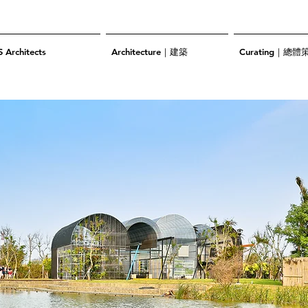
S Architects
Architecture｜建築
Curating｜總體