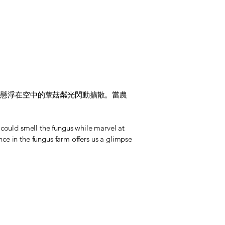
，懸浮在空中的蕈菇粼光閃動擴散。當農
could smell the fungus while marvel at
e in the fungus farm offers us a glimpse