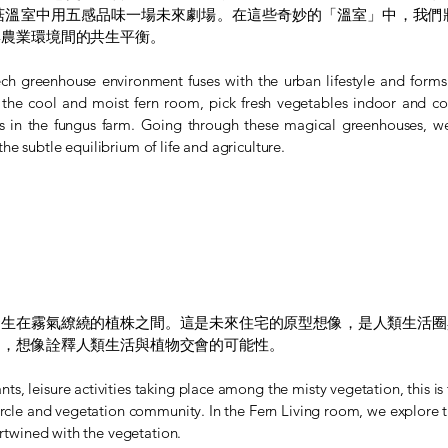
菇溫室中用五感品味一場未來劇場。在這些奇妙的「溫室」中，我們
與農業環境間的共生平衡。
ch greenhouse environment fuses with the urban lifestyle and forms 
n the cool and moist fern room, pick fresh vegetables indoor and c
senses in the fungus farm. Going through these magical greenhouses, 
e subtle equilibrium of life and agriculture.
發生在霧氣繚繞的植株之間。這是未來住宅的原型想像，是人類生活圈
相，想像詮釋人類生活與植物交會的可能性。
s, leisure activities taking place among the misty vegetation, this is
ircle and vegetation community. In the Fern Living room, we explore th
tertwined with the vegetation.