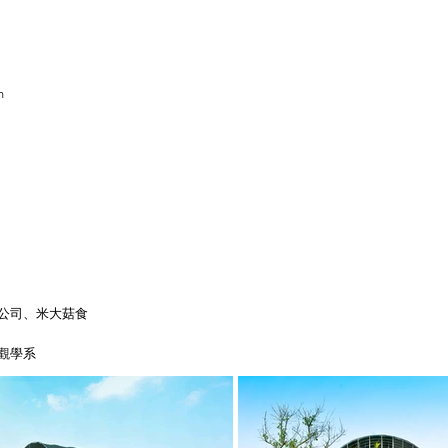
n
公司、米大菇食
觀學系