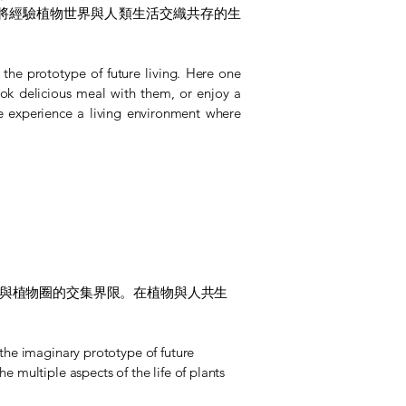
將經驗植物世界與人類生活交織共存的生
the prototype of future living. Here one
ook delicious meal with them, or enjoy a
we experience a living environment where
與植物圈的交集界限。在植物與人共生
 the imaginary prototype of future
e multiple aspects of the life of plants