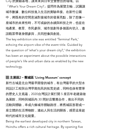
City 的實驗基地，讓未來與日常交會疊合的場域。以
「What’s Your Dream City?」提問作為展覽主軸，試圖讓
城市數據、數位科技進入生活的實驗串接。在新竹公園
中，將既有的空間意涵對接城市的發展亮點，除了想像一
座城市的未來性時，不可或缺的永續與科技之外，也從在
地產業、教育、市民參與、城市規劃等多個面向切入，邀
請觀眾帶著身體參與，共同想像與創造。
The key exhibition site was entitled 'Terminal Park,'
echoing the airport-vibe of the event title. Guided by
the question of 'what's your dream city?,' the exhibition
has been an experiment about the possible interactions
of people's life and urban data as enabled by the new
technology.
▩ 主展區2－舊城區
'Living Museum' concept
新竹古城是北台灣最早開發的城市，有台灣最早的大型水
圳設計工程與台灣早期先民的拓荒史績，同時也保有豐厚
的歷史人文底蘊，2020台灣設計展打開 5 座百年老建築做
為展館，同時與城區內 30 間好店響應合作，推出不同的
活動與體驗，串成六條城市體驗路徑，將舊城區形塑成一
座立體的生活博物館，連結人與生活的關係，感受這座超
時代的城市文化能量。
Being the earliest developed city in northern Taiwan,
Hsinchu offers a rich cultural heritage. By opening five