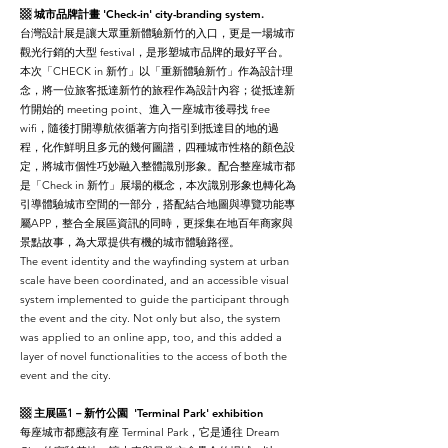
▩
城市品牌計畫
'Check-in' city-branding system.
台灣設計展是讓大眾重新體驗新竹的入口，更是一場城市
觀光行銷的大型 festival，是形塑城市品牌的最好平台。
本次「CHECK in 新竹」以「重新體驗新竹」作為設計理
念，將一位旅客抵達新竹的旅程作為設計內容；從抵達新
竹開始的 meeting point、進入一座城市後尋找 free
wifi，隨後打開導航依循著方向指引到抵達目的地的過
程，化作鮮明且多元的幾何圖譜，四種城市性格的顏色設
定，將城市個性巧妙融入整體識別形象。配合整座城市都
是「Check in 新竹」展場的概念，本次識別形象也轉化為
引導體驗城市空間的一部分，搭配結合地圖與導覽功能專
屬APP，整合全展區資訊的同時，更採集在地百年商家與
景點故事，為大眾提供有機的城市體驗路徑。
The event identity and the wayfinding system at urban
scale have been coordinated, and an accessible visual
system implemented to guide the participant through
the event and the city. Not only but also, the system
was applied to an online app, too, and this added a
layer of novel functionalities to the access of both the
event and the city.
▩ 主展區1－
新竹公園
'Terminal Park' exhibition
每座城市都應該有座 Terminal Park，它是通往 Dream