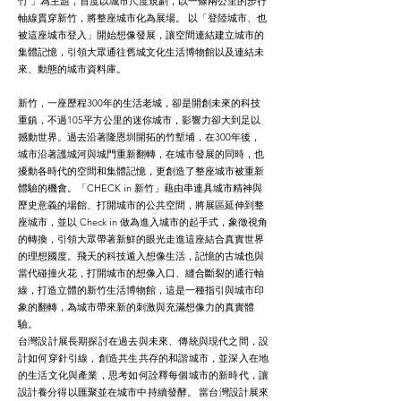
竹 」為主題，首度以城市尺度規劃，以一條兩公里的步行
軸線貫穿新竹，將整座城市化為展場。 以「登陸城市、也
被這座城市登入」開始想像發展，讓空間連結建立城市的
集體記憶，引領大眾通往舊城文化生活博物館以及連結未
來、動態的城市資料庫。
新竹，一座歷程300年的生活老城，卻是開創未來的科技
重鎮，不過105平方公里的迷你城市，影響力卻大到足以
撼動世界。過去沿著隆恩圳開拓的竹塹埔，在300年後，
城市沿著護城河與城門重新翻轉，在城市發展的同時，也
擾動各時代的空間和集體記憶，更創造了整座城市被重新
體驗的機會。
「CHECK in 新竹」藉由串連具城市精神與
歷史意義的場館、打開城市的公共空間，將展區延伸到整
座城市，並以 Check in 做為進入城市的起手式，象徵視角
的轉換，引領大眾帶著新鮮的眼光走進這座結合真實世界
的理想國度。飛天的科技遁入想像生活，記憶的古城也與
當代碰撞火花，打開城市的想像入口、縫合斷裂的通行軸
線，打造立體的新竹生活博物館，這是一種指引與城市印
象的翻轉，為城市帶來新的刺激與充滿想像力的真實體
驗。
台灣設計展長期探討在過去與未來、傳統與現代之間，設
計如何穿針引線，創造共生共存的和諧城市，並深入在地
的生活文化與產業，思考如何詮釋每個城市的新時代，讓
設計養分得以匯聚並在城市中持續發酵。 當台灣設計展來