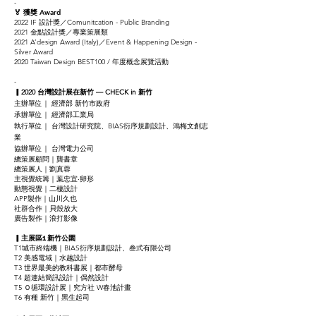
-
🏅 獲獎 Award
2022 IF 設計獎／Comunitcation - Public Branding
2021 金點設計獎／專業策展類
2021 A’design Award (Italy)／Event & Happening Design -
Silver Award
2020 Taiwan Design BEST100 / 年度概念展覽活動
-
▎2020 台灣設計展在新竹 — CHECK in 新竹
主辦單位｜ 經濟部 新竹市政府
承辦單位｜ 經濟部工業局
執行單位｜ 台灣設計研究院、BIAS衍序規劃設計、鴻梅文創志
業
協辦單位｜ 台灣電力公司
總策展顧問｜龔書章
總策展人｜劉真蓉
主視覺統籌｜葉忠宜‧卵形
動態視覺｜二棲設計
APP製作｜山川久也
社群合作｜貝殼放大
廣告製作｜浪打影像
▎
主展區1 新竹公園
T1城市終端機｜BIAS衍序規劃設計、叁式有限公司
T2 美感電域｜水越設計
T3 世界最美的教科書展｜都市酵母
T4 超連結簡訊設計｜偶然設計
T5 Ｏ循環設計展｜究方社 W春池計畫
T6 有種 新竹｜黑生起司