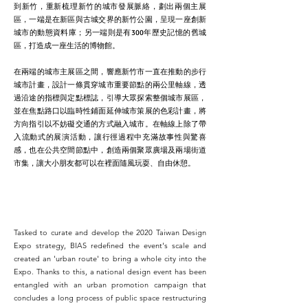
到新竹，重新梳理新竹的城市發展脈絡，劃出兩個主展
區，一端是在新區與古城交界的新竹公園，呈現一座創新
城市的動態資料庫；另一端則是有300年歷史記憶的舊城
一座生活的博物館。
區，打造成
在兩端的城市主展區之間，響應新竹市一直在推動的步行
城市計畫，設計一條貫穿城市重要節點的兩公里軸線，透
過沿途的指標與定點標誌，引導大眾探索整個城市展區，
並在焦點路口以臨時性鋪面延伸城市策展的色彩計畫，將
方向指引以不妨礙交通的方式融入城市。在軸線上除了帶
入流動式的展演活動，讓行徑過程中充滿故事性與驚喜
感，也在公共空間節點中，創造兩個聚眾廣場及兩場街道
市集，讓大小朋友都可以在裡面隨風玩耍、自由休憩。
Tasked to curate and develop the 2020 Taiwan Design
Expo strategy, BIAS redefined the event's scale and
created an 'urban route' to bring a whole city into the
Expo. Thanks to this, a national design event has been
entangled with an urban promotion campaign that
concludes a long process of public space restructuring