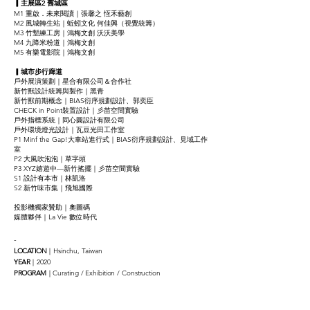
▎主展區2
舊城區
M1 重啟．未來閱讀｜張馨之 恆禾藝創
M2 風城轉生站｜蚯蚓文化 何佳興（視覺統籌）
M3 竹塹練工房｜鴻梅文創 沃沃美學
M4 九降米粉道｜鴻梅文創
M5 有樂電影院｜鴻梅文創
▎
城市步行廊道
戶外展演策劃｜星合有限公司＆合作社
新竹獸設計統籌與製作｜黑青
​新竹獸前期概念｜BIAS衍序規劃設計、郭奕臣
CHECK in Point裝置設計｜彡苗空間實驗
戶外指標系統｜同心圓設計有限公司
戶外環境燈光設計｜瓦豆光田工作室
P1 Minf the Gap!大車站進行式｜BIAS衍序規劃設計、見域工作
室
P2 大風吹泡泡｜草字頭
P3 XYZ嬉遊中—新竹搖擺｜彡苗空間實驗
S1 設計有本市｜林凱洛
S2 新竹味市集｜飛旭國際
投影機獨家贊助｜奧圖碼
媒體夥伴｜La Vie 數位時代
-
LOCATION
｜Hsinchu, Taiwan
YEAR
｜2020
PROGRAM
｜Curating / Exhibition / Construction