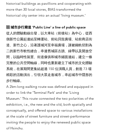
historical buildings as pavillions and cooperating with
more than 30 local stores, BIAS transformed the
historical city center into an actual 'living museum.'
▩ 城市步行廊道
'
Public Line' a line of public space
從人的體驗動線出發，以大車站（前後站）為中心，從西
側新竹公園起連結至轉運站、前站貝殼廣場、站前商店街
道、新竹之心，沿著護城河至幸福廣場，讓被鐵軌切割為
二的新竹市軟性縫合，串連舊城區古蹟、綠帶以及開放空
間，以臨時性裝置、街道傢俱和城市鋪面連結，建立一條
完整的公共空間軸線，同時也重新建立了城市的文化體驗
系統，在展期間更集結超過 150 位演職人員，創造 73 場
精彩的活動演出，引領大眾走進城市，串起城市中隱形的
步行軸線。
A 2km-long walking route was defined and equipped in
order to link the 'Terminal Park' and the 'Living
Museum.' This route connected the two polarities of the
exhibition, i.e., the new and the old, both spatially and
conceptually, and offered space to various installations
at the scale of street furniture and street-performance
inviting the people to enjoy the renewed public space
of Hsinchu.