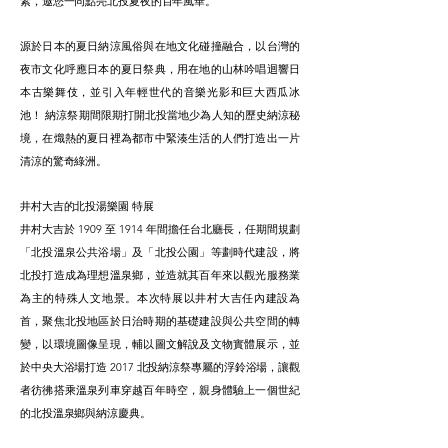
素，邀您一同點亮北投夏夜的百年風華。
源於日本的夏日納涼風俗與在地文化碰撞融合，以台灣的
夜市文化呼應日本的夏日祭典，用在地的山林吟唱迴響日
本古樂舞伎，並引入年輕世代的音樂光影和巨大西瓜冰
池！ 納涼祭期間限期打開北投當地少為人知的歷史納涼秘
境，在熾熱的夏日裡為都市中緊湊生活的人們打造出一片
清涼的驚奇綠洲。
井村大吉的北投湯樂園 特展
井村大吉於 1909 至 1914 年間擔任台北廳長，任期間規劃
「北投溫泉公共浴場」及「北投公園」等劃時代建設，將
北投打造成為理想溫泉鄉，並造就其百年來以觀光服務業
為主的特殊人文地景。本次特展以井村大吉任內建設為
首，聚焦北投地區於日治時期的基礎建設與公共空間的轉
變，以環境圖像呈現，輔以圖文解說及文物實體展示，並
於中央大浴場打造 2017 北投納涼祭專屬的浮鈴浴場，讓觀
者彷彿搭乘溫泉列車穿越百年時空，親身體驗上一個世紀
的北投溫泉鄉與納涼慶典。