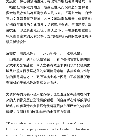
力設施，像心臟幫浦血液，輸出電力驅動著島嶼發展，而
一幅幅壯闊的電力地景，隱身在世人的視野之外運轉著，
與大地共存連結著臺灣從過去到未來。「電力大地—台灣
電力文化資產保存特展」以水文地誌學為線索，依時間軸
組構百年電業的文化資產，透過環境脈絡、空間建築、設
備技術，以至於生活記憶，由大至小，一層層梳理重整百
年來豐富龐大的文資史料，進而轉譯成展覽的故事脈絡與
場景體驗設計。
展覽從「川流地景」、「水力地景」、「眾聲地景」、
「山塔地景」到「記憶博物館」，看見臺灣電業初期的川
流式水力發電計畫，兩大主要流域從水利到水力的發展史
以及映照東西發展起落的東西輸電線路。彷彿親身走進繁
複的供電網絡之中，觀照這塊土地上因電力工程發展所形
塑而成的產業地景及豐富文史脈絡。
文資保存的意義不僅只是保存，也是透過保存讓現在與未
來的人們看見歷史及環境的變遷，與自身所在場域的形成
脈絡，瞭解臺灣水力發展背後所蘊藏無形而巨大的知識與
動能，以期能共同勾勒理想的未來電力藍圖。
“Power Infrastructure as Landscape- Taiwan Power
Cultural Heritage” presents the hydroelectric heritage
of Taiwan’s power system history. From “River