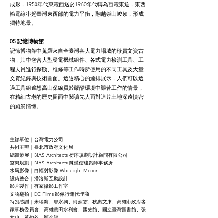
成形，1950年代東電西送於1960年代轉為西電東送，東西
輸電線串起臺灣東西部的電力平衡，翻越崇山峻嶺，形成
獨特地景。
05 記憶博物館
記憶博物館中蒐羅來自全臺灣各大電力場域的珍貴文資古
物，其中包含大型發電機械組件、各式電力檢測工具、工
程人員進行探勘、維修等工作時所使用的不同工具及大量
文資紀錄與技術圖面。透過精心的編排展示，人們可以透
過工具組遙想高山保線員於嚴酷環境中艱苦工作的情景，
在精細古老的歷史圖面中閱讀先人面對這片土地深遠慎密
的願景情懷。
-
主辦單位｜台灣電力公司
共同主辦｜臺北市政府文化局
總體策展｜BIAS Architects 衍序規劃設計顧問有限公司
空間規劃｜BIAS Architects 陳漢儒建築師事務所
水壩影像｜白輻射影像 Whitelight Motion
設備整合｜潘洛斯互動設計
影片製作｜有家攝影工作室
文物翻拍｜DC Films 影像行銷代理商
特別感謝｜朱瑞墉、邢永興、何黛雯、秋惠文庫、高雄市政府客
家事務委員會、高雄農田水利會、國史館、國立臺灣圖書館、張
文山、黃俊銘、鄭金龍