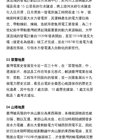
溪流域的發電計劃以日月潭為中心，於河川上游興建武界
壩及長達 15 公里長的引水隧道，將上游河水經引水隧道
引入日月潭，日月潭第一發電所施工時間長達 15 年，號
稱當時東亞最大水力發電所，其運轉產生的電力運往南
北，帶動煉鋁、煉鐵、造紙等密集用電工業發展，為二十
世紀前半帶動臺灣經濟起飛最重要的動力來源樞鈕。大甲
溪流域的發電計畫自1939年發表開始，直至1974年達見大
壩（後更名為德基）竣工才完成，並在1987年引進電力遙
測遙控系統，引領水力發電邁入自動化的新世代。
03 眾聲地景
臺灣電業史發展至今近一百三十年，在「眾聲地景」中，
透過影片、座談及工作坊等多元形式，解讀臺灣電業在城
市、景觀、工程等不同面向的發展，並一次匯集展出十九
個電力歷史古蹟，看見台電於全臺悉心維護保存的歷史文
化遺產，其中包含 7 處古蹟、10 處歷史建築、1 處文化景
觀及 1 處考古遺址。
04 山塔地景
臺灣被高聳的中央山脈分為東西兩側，各種能源物資也被
分隔，難以互通。東部山高水急，在日治時期陸續開發多
座水力電廠，產出大量剩餘電力可補西部用電不足。因此
於日治末期即開始規劃翻越中央山脈的東西輸電線，直至
戰後台電於1950年代修築竣工，才使臺灣的輸電網絡完整