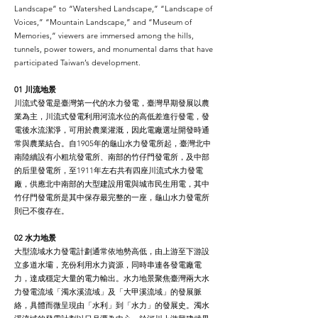
Landscape” to “Watershed Landscape,” “Landscape of
Voices,” “Mountain Landscape,” and “Museum of
Memories,” viewers are immersed among the hills,
tunnels, power towers, and monumental dams that have
participated Taiwan’s development.
01 川流地景
川流式發電是臺灣第一代的水力發電，臺灣早期發展以農
業為主，川流式發電利用河流水位的高低差進行發電，發
電後水流潔淨，可用於農業灌溉，因此電廠選址開發時通
常與農業結合。自1905年的龜山水力發電所起，臺灣北中
南陸續設有小粗坑發電所、南部的竹仔門發電所，及中部
的后里發電所，至1911年左右共有四座川流式水力發電
廠，供應北中南部的大型建設用電與城市民生用電，其中
竹仔門發電所是其中保存最完整的一座，龜山水力發電所
則已不復存在。
02 水力地景
大型流域水力發電計劃通常依地勢高低，由上游至下游設
立多道水壩，充份利用水力資源，同時串連各發電廠電
力，達成穩定大量的電力輸出。水力地景聚焦臺灣兩大水
力發電流域「濁水溪流域」及「大甲溪流域」的發展脈
絡，具體而微呈現由「水利」到「水力」的發展史。濁水