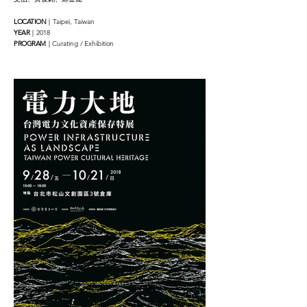
LOCATION
｜Taipei, Taiwan
YEAR
｜2018
PROGRAM
｜Curating / Exhibition